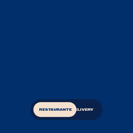
N
U
E
S
T
R
A
C
A
R
T
A
ALIMENTA
TU
HERMOSURA
RESTAURANTE
DELIVERY