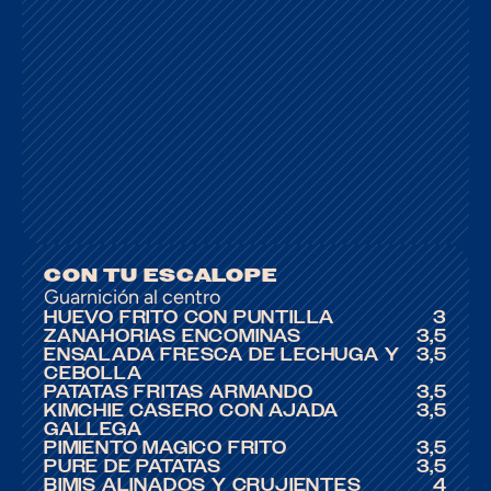
CON TU ESCALOPE
Guarnición al centro
HUEVO FRITO CON PUNTILLA
3
ZANAHORIAS ENCOMINÁS
3,5
ENSALADA FRESCA DE LECHUGA Y 
3,5
CEBOLLA
PATATAS FRITAS ARMANDO
3,5
KIMCHIE CASERO CON AJADA 
3,5
GALLEGA
PIMIENTO MÁGICO FRITO
3,5
PURÉ DE PATATAS
3,5
BIMIS ALIÑADOS Y CRUJIENTES
4