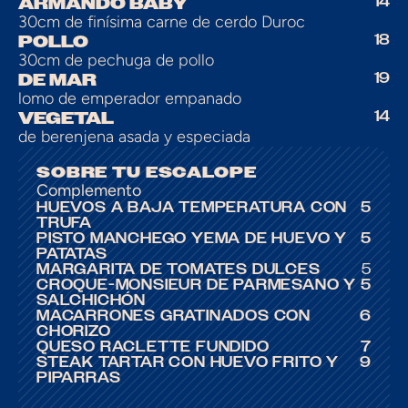
ARMANDO BABY
14
30cm de finísima carne de cerdo Duroc
POLLO
18
30cm de pechuga de pollo
DE MAR
19
lomo de emperador empanado
VEGETAL
14
de berenjena asada y especiada
SOBRE TU ESCALOPE
Complemento
HUEVOS A BAJA TEMPERATURA CON 
5
TRUFA
PISTO MANCHEGO YEMA DE HUEVO Y 
5
PATATAS
MARGARITA DE TOMATES DULCES
5
CROQUE-MONSIEUR DE PARMESANO Y 
5
SALCHICHÓN
MACARRONES GRATINADOS CON 
6
CHORIZO
QUESO RACLETTE FUNDIDO
7
STEAK TARTAR CON HUEVO FRITO Y 
9
PIPARRAS