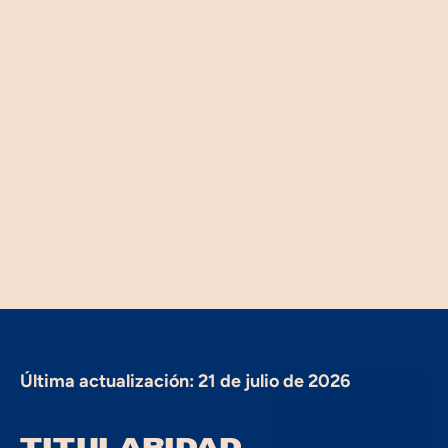
L
E
G
A
L
AVISO
LEGAL
Última actualización: 21 de julio de 2026
TITULARIDAD