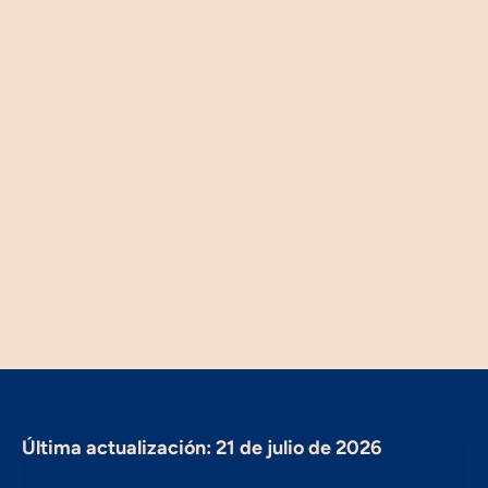
L
E
G
A
L
POLÍTICA
DE
COOKIES
Última actualización: 21 de julio de 2026